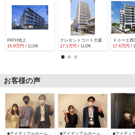
PATH池上
クレセントコート大森
ドゥーエ西
15.9
万
円
/ 1LDK
17.1
万
円
/ 1LDK
17.6
万
円
/
お客様の声
■アイディアルホーム大森本店■
■アイディアルホーム大森本店■