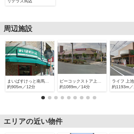
リテラス馬込
周辺施設
まいばすけっと南馬込５丁目店
ピーコックストア上池台店
ライフ 上
約905m／12分
約1089m／14分
約1193m／
エリアの近い物件