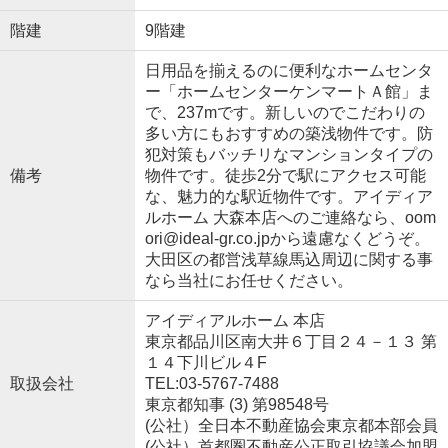
階建
9階建
日用品を揃えるのに便利なホームセンタ
ー「ホームセンターケンマートＡ館」ま
で、237mです。新しいのでこだわりの
多い方にもおすすめの築浅物件です。防
犯対策もバッチリなマンションタイプの
備考
物件です。徒歩2分で駅にアクセス可能
な、魅力的な駅近物件です。アイディア
ルホーム 大森本店へのご連絡なら、oom
ori@ideal-gr.co.jpから遠慮なくどうぞ。
大田区の都営浅草線馬込周辺に関する事
なら当社にお任せください。
アイディアルホーム 本店
東京都品川区南大井６丁目２４－１３ 第
１４下川ビル４F
取扱会社
TEL:03-5767-7488
東京都知事 (3) 第98548号
(公社）全日本不動産協会東京都本部会員
(公社）首都圏不動産公正取引協議会加盟