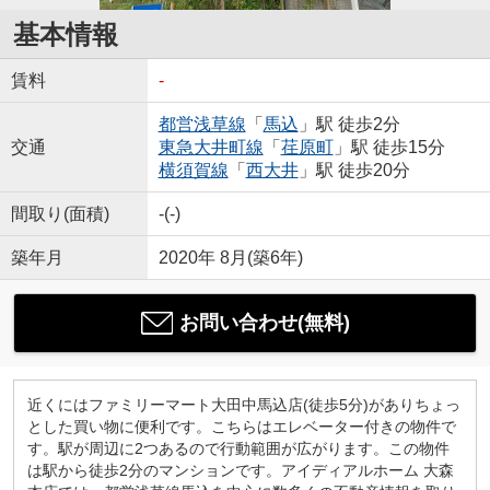
基本情報
賃料
-
都営浅草線
「
馬込
」駅 徒歩2分
交通
東急大井町線
「
荏原町
」駅 徒歩15分
横須賀線
「
西大井
」駅 徒歩20分
間取り(面積)
-(-)
築年月
2020年 8月(築6年)
お問い合わせ(無料)
近くにはファミリーマート大田中馬込店(徒歩5分)がありちょっ
とした買い物に便利です。こちらはエレベーター付きの物件で
す。駅が周辺に2つあるので行動範囲が広がります。この物件
は駅から徒歩2分のマンションです。アイディアルホーム 大森