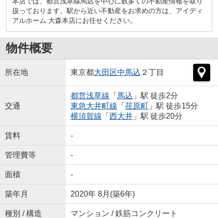
本店では、都営浅草線馬込を中心に数多くの不動産情報を取り
扱っております。駅から近い不動産をお求めの方は、アイディ
アルホーム 大森本店にお任せください。
物件概要
所在地
東京都
大田区
中馬込
２丁目
都営浅草線
「
馬込
」駅 徒歩2分
交通
東急大井町線
「
荏原町
」駅 徒歩15分
横須賀線
「
西大井
」駅 徒歩20分
賃料
-
管理費等
-
面積
-
築年月
2020年 8月(築6年)
種別 / 構造
マンション / 鉄筋コンクリート