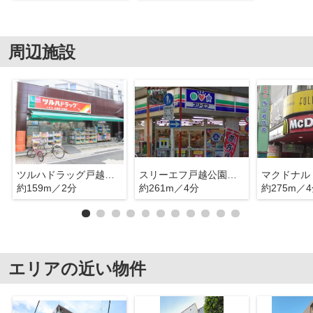
周辺施設
ツルハドラッグ戸越公園店
スリーエフ戸越公園駅前店
約159m／2分
約261m／4分
約275m／
エリアの近い物件