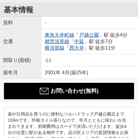
基本情報
賃料
-
東急大井町線
「
戸越公園
」駅 徒歩4分
交通
都営浅草線
「
中延
」駅 徒歩7分
横須賀線
「
西大井
」駅 徒歩11分
間取り(面積)
-(-)
築年月
2001年 4月(築25年)
お問い合わせ(無料)
薬や日用品を買うのに便利なツルハドラッグ戸越公園店まで、
159mです。外観タイル張りなので、年月とともに味わいが生
まれてきます。初期費用はカードで決済いただけます。徒歩4
分の位置に駅がある物件です。品川区エリアの賃貸情報をお探