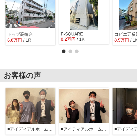
F-SQUARE
トップ高輪台
コピエ五反
8.2
万
円
/ 1K
6.8
万
円
/ 1R
8.5
万
円
/ 1
お客様の声
■アイディアルホーム大森本店■
■アイディアルホーム大森本店■