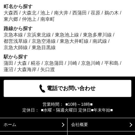
町名から探す
大森西
/
大森北
/
池上
/
南大井
/
西蒲田
/
荏原
/
鵜の木
/
東六郷
/
仲池上
/
南幸町
路線から探す
京急本線
/
京浜東北線
/
東急池上線
/
東急多摩川線
/
都営浅草線
/
京急空港線
/
東急大井町線
/
南武線
/
京急大師線
/
東急目黒線
駅から探す
蒲田
/
大森
/
糀谷
/
京急蒲田
/
川崎
/
京急川崎
/
平和島
/
蓮沼
/
大森海岸
/
矢口渡
電話でお問い合わせ
営業時間：
■10時～18時■
定休日：
■水曜・隔週火曜日 定休日■年末年始■
ホーム
会社概要