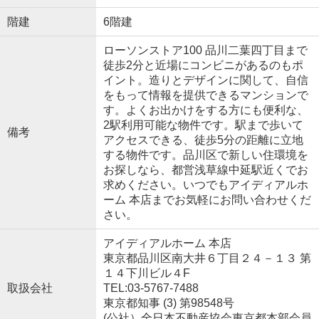
階建
6階建
ローソンストア100 品川二葉四丁目まで
徒歩2分と近場にコンビニがあるのもポ
イント。造りとデザインに関して、自信
をもって情報を提供できるマンションで
す。よくお出かけをする方にも便利な、
2駅利用可能な物件です。駅まで歩いて
備考
アクセスできる、徒歩5分の距離に立地
する物件です。品川区で新しい住環境を
お探しなら、都営浅草線中延駅近くでお
求めください。いつでもアイディアルホ
ーム 本店までお気軽にお問い合わせくだ
さい。
アイディアルホーム 本店
東京都品川区南大井６丁目２４－１３ 第
１４下川ビル４F
取扱会社
TEL:03-5767-7488
東京都知事 (3) 第98548号
(公社）全日本不動産協会東京都本部会員