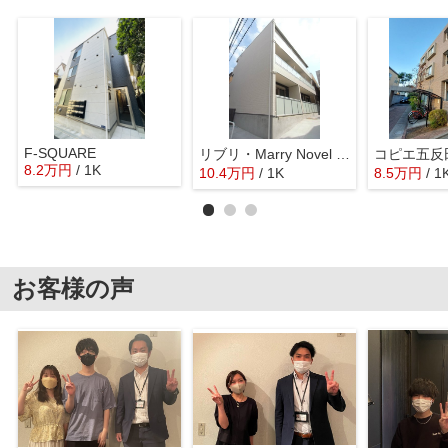
F-SQUARE
リブリ・Marry Novel Shinagawa
コピエ五反
8.2
万
円
/ 1K
10.4
万
円
/ 1K
8.5
万
円
/ 1
お客様の声