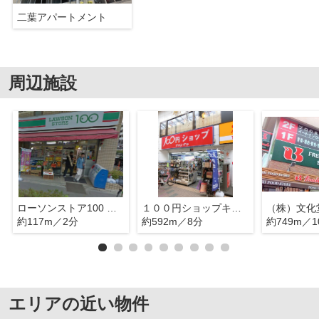
二葉アパートメント
周辺施設
ローソンストア100 品川二葉四丁目
１００円ショップキャンドゥ中延店
（株）文化
約117m／2分
約592m／8分
約749m／1
エリアの近い物件