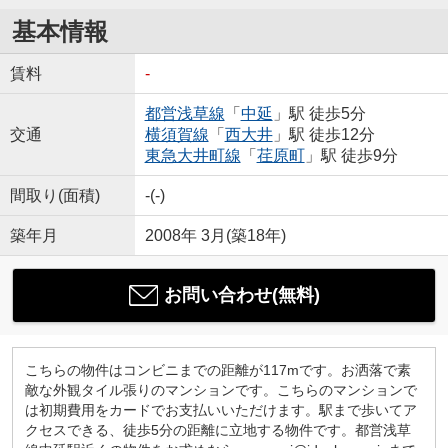
基本情報
賃料
-
都営浅草線
「
中延
」駅 徒歩5分
交通
横須賀線
「
西大井
」駅 徒歩12分
東急大井町線
「
荏原町
」駅 徒歩9分
間取り(面積)
-(-)
築年月
2008年 3月(築18年)
お問い合わせ(無料)
こちらの物件はコンビニまでの距離が117mです。お洒落で素
敵な外観タイル張りのマンションです。こちらのマンションで
は初期費用をカードでお支払いいただけます。駅まで歩いてア
クセスできる、徒歩5分の距離に立地する物件です。都営浅草