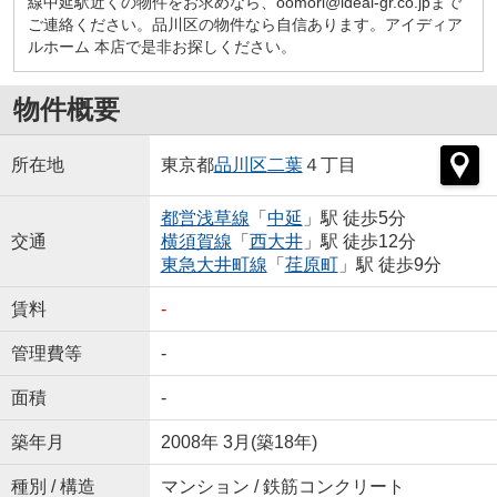
線中延駅近くの物件をお求めなら、oomori@ideal-gr.co.jpまで
ご連絡ください。品川区の物件なら自信あります。アイディア
ルホーム 本店で是非お探しください。
物件概要
所在地
東京都
品川区
二葉
４丁目
都営浅草線
「
中延
」駅 徒歩5分
交通
横須賀線
「
西大井
」駅 徒歩12分
東急大井町線
「
荏原町
」駅 徒歩9分
賃料
-
管理費等
-
面積
-
築年月
2008年 3月(築18年)
種別 / 構造
マンション / 鉄筋コンクリート