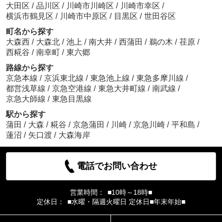
大田区
/
品川区
/
川崎市川崎区
/
川崎市幸区
/
横浜市鶴見区
/
川崎市中原区
/
目黒区
/
世田谷区
町名から探す
大森西
/
大森北
/
池上
/
南大井
/
西蒲田
/
鵜の木
/
荏原
/
西糀谷
/
南幸町
/
東六郷
路線から探す
京急本線
/
京浜東北線
/
東急池上線
/
東急多摩川線
/
都営浅草線
/
京急空港線
/
東急大井町線
/
南武線
/
京急大師線
/
東急目黒線
駅から探す
蒲田
/
大森
/
糀谷
/
京急蒲田
/
川崎
/
京急川崎
/
平和島
/
蓮沼
/
矢口渡
/
大森海岸
電話でお問い合わせ
営業時間：
■10時～18時■
定休日：
■水曜・隔週火曜日 定休日■年末年始■