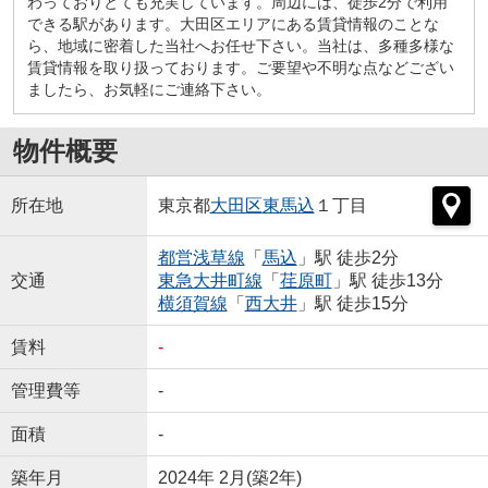
わっておりとても充実しています。周辺には、徒歩2分で利用
できる駅があります。大田区エリアにある賃貸情報のことな
ら、地域に密着した当社へお任せ下さい。当社は、多種多様な
賃貸情報を取り扱っております。ご要望や不明な点などござい
ましたら、お気軽にご連絡下さい。
物件概要
所在地
東京都
大田区
東馬込
１丁目
都営浅草線
「
馬込
」駅 徒歩2分
交通
東急大井町線
「
荏原町
」駅 徒歩13分
横須賀線
「
西大井
」駅 徒歩15分
賃料
-
管理費等
-
面積
-
築年月
2024年 2月(築2年)