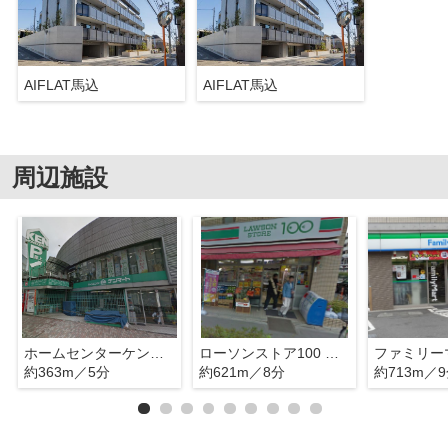
AIFLAT馬込
AIFLAT馬込
周辺施設
ホームセンターケンマートＡ館
ローソンストア100 品川二葉四丁目
約363m／5分
約621m／8分
約713m／