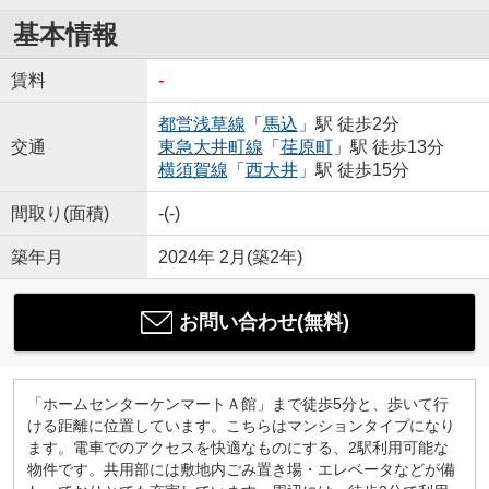
基本情報
賃料
-
都営浅草線
「
馬込
」駅 徒歩2分
交通
東急大井町線
「
荏原町
」駅 徒歩13分
横須賀線
「
西大井
」駅 徒歩15分
間取り(面積)
-(-)
築年月
2024年 2月(築2年)
お問い合わせ(無料)
「ホームセンターケンマートＡ館」まで徒歩5分と、歩いて行
ける距離に位置しています。こちらはマンションタイプになり
ます。電車でのアクセスを快適なものにする、2駅利用可能な
物件です。共用部には敷地内ごみ置き場・エレベータなどが備