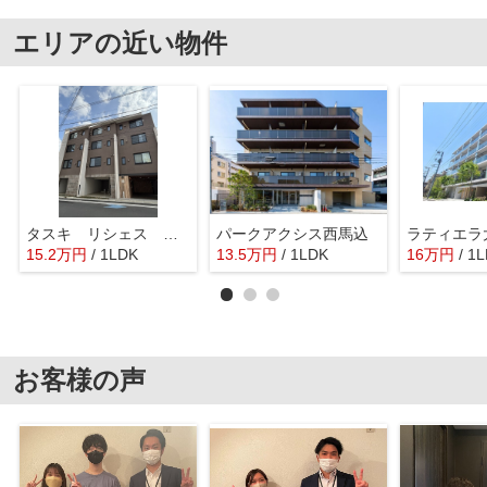
エリアの近い物件
タスキ リシェス 池上
パークアクシス西馬込
ラティエラ
15.2
万
円
/ 1LDK
13.5
万
円
/ 1LDK
16
万
円
/ 1
お客様の声