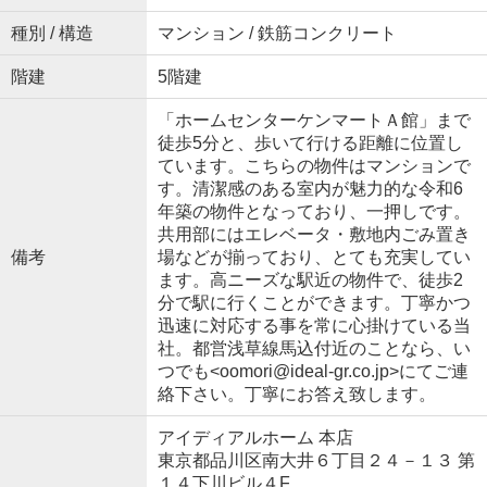
種別 / 構造
マンション / 鉄筋コンクリート
階建
5階建
「ホームセンターケンマートＡ館」まで
徒歩5分と、歩いて行ける距離に位置し
ています。こちらの物件はマンションで
す。清潔感のある室内が魅力的な令和6
年築の物件となっており、一押しです。
共用部にはエレベータ・敷地内ごみ置き
備考
場などが揃っており、とても充実してい
ます。高ニーズな駅近の物件で、徒歩2
分で駅に行くことができます。丁寧かつ
迅速に対応する事を常に心掛けている当
社。都営浅草線馬込付近のことなら、い
つでも<oomori@ideal-gr.co.jp>にてご連
絡下さい。丁寧にお答え致します。
アイディアルホーム 本店
東京都品川区南大井６丁目２４－１３ 第
１４下川ビル４F