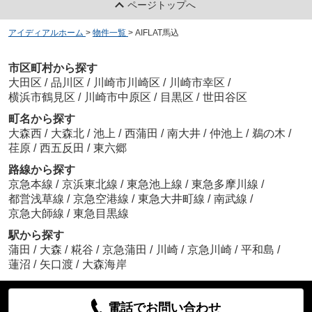
ページトップへ
アイディアルホーム
>
物件一覧
>
AIFLAT馬込
市区町村から探す
大田区
/
品川区
/
川崎市川崎区
/
川崎市幸区
/
横浜市鶴見区
/
川崎市中原区
/
目黒区
/
世田谷区
町名から探す
大森西
/
大森北
/
池上
/
西蒲田
/
南大井
/
仲池上
/
鵜の木
/
荏原
/
西五反田
/
東六郷
路線から探す
京急本線
/
京浜東北線
/
東急池上線
/
東急多摩川線
/
都営浅草線
/
京急空港線
/
東急大井町線
/
南武線
/
京急大師線
/
東急目黒線
駅から探す
蒲田
/
大森
/
糀谷
/
京急蒲田
/
川崎
/
京急川崎
/
平和島
/
蓮沼
/
矢口渡
/
大森海岸
電話でお問い合わせ