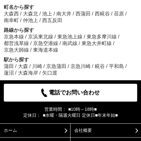
町名から探す
大森西
/
大森北
/
池上
/
南大井
/
西蒲田
/
西糀谷
/
荏原
/
南幸町
/
仲池上
/
西五反田
路線から探す
京急本線
/
京浜東北線
/
東急池上線
/
東急多摩川線
/
都営浅草線
/
京急空港線
/
南武線
/
東急大井町線
/
京急大師線
/
東海道本線
駅から探す
蒲田
/
大森
/
川崎
/
京急蒲田
/
京急川崎
/
糀谷
/
平和島
/
蓮沼
/
大森海岸
/
矢口渡
電話でお問い合わせ
営業時間：
■10時～18時■
定休日：
■水曜・隔週火曜日 定休日■年末年始■
ホーム
会社概要