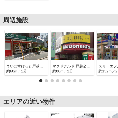
周辺施設
まいばすけっと戸越公園店
マクドナルド 戸越公園店
約60m／1分
約86m／2分
約132m／
エリアの近い物件