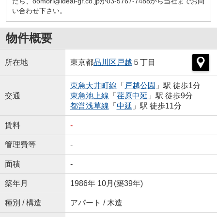
たら、oomori@ideal-gr.co.jpか03-5767-7488から当社までお問
い合わせ下さい。
物件概要
所在地
東京都
品川区
戸越
５丁目
東急大井町線
「
戸越公園
」駅 徒歩1分
交通
東急池上線
「
荏原中延
」駅 徒歩9分
都営浅草線
「
中延
」駅 徒歩11分
賃料
-
管理費等
-
面積
-
築年月
1986年 10月(築39年)
種別 / 構造
アパート / 木造