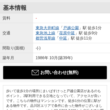
基本情報
賃料
-
東急大井町線
「
戸越公園
」駅 徒歩1分
交通
東急池上線
「
荏原中延
」駅 徒歩9分
都営浅草線
「
中延
」駅 徒歩11分
間取り(面積)
-(-)
築年月
1986年 10月(築39年)
お問い合わせ(無料)
歩いて徒歩1分の場所にまいばすけっと戸越公園店があるのも
ポイント。2駅利用できる立地となっていて、アクセスが良い
です。こちらの物件はマンションです。徒歩1分の位置に駅が
ある物件です。品川区エリアで条件に合った物件がございまし