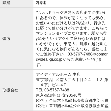
階建
2階建
ツルハドラッグ戸越公園店まで徒歩3分
にあるので、体調が悪くなっても安心。
お使いいただける駅は2駅あり、行き先
に応じて使い分けができます。こちらは
マンションタイプになります。駅から徒
備考
歩1分というアクセス良好な駅近物件は
いかがですか。東急大井町線戸越公園近
くに気になる物件があるなら、当社にま
でご連絡下さい。03-5767-7488やoomori
@ideal-gr.co.jpからご連絡いただけま
す。
アイディアルホーム 本店
東京都品川区南大井６丁目２４－１３ 第
１４下川ビル４F
取扱会社
TEL:03-5767-7488
東京都知事 (3) 第98548号
(公社）全日本不動産協会東京都本部会員
(公社）首都圏不動産公正取引協議会加盟