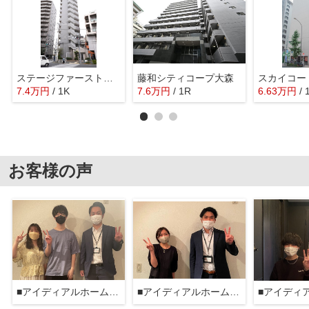
ステージファースト武蔵小山
藤和シティコープ大森
スカイコー
7.4
万
円
/ 1K
7.6
万
円
/ 1R
6.63
万
円
/ 
お客様の声
■アイディアルホーム大森本店■
■アイディアルホーム大森本店■